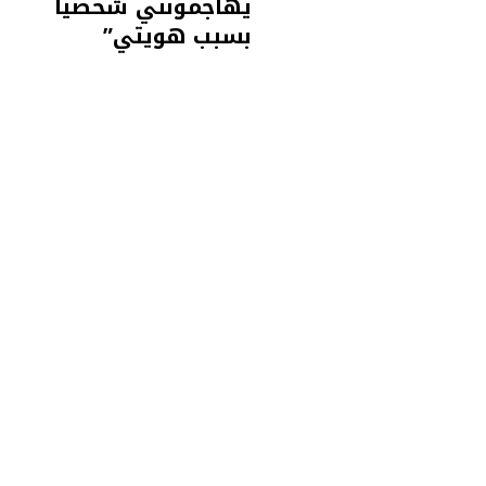
يهاجمونني شخصيا
بسبب هويتي”