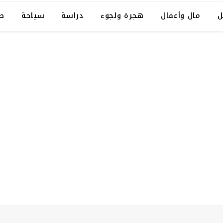
ل
مال وأعمال
هجرة ولجوء
دراسة
سياحة
ص