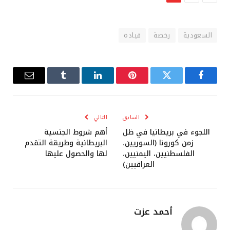
السعودية
رخصة
قيادة
فيسبوك
تويتر
بينتيريست
لينكدإن
Tumblr
البريد
الإلكترو
السابق
التالي
اللجوء في بريطانيا في ظل
أهم شروط الجنسية
زمن كورونا (السوريين،
البريطانية وطريقة التقدم
الفلسطنيين، اليمنيين،
لها والحصول عليها
العراقيين)
أحمد عزت