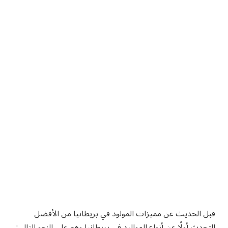
قبل الحديث عن مميزات المولود في بريطانيا من الأفضل
التحدث أولًا عن أنواع المواليد في بريطانيا وهم على النحو التالي: