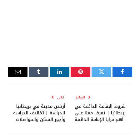
فيسبوك
تويتر
بينتيريست
لينكدإن
Tumblr
البريد
الإلكترو
السابق
التالي
شروط الإقامة الدائمة في
أرخص مدينة في بريطانيا
بريطانيا | تعرف معنا على
للدراسة | تكاليف الدراسة
أهم مزايا الإقامة الدائمة
وأجور السكن والمواصلات