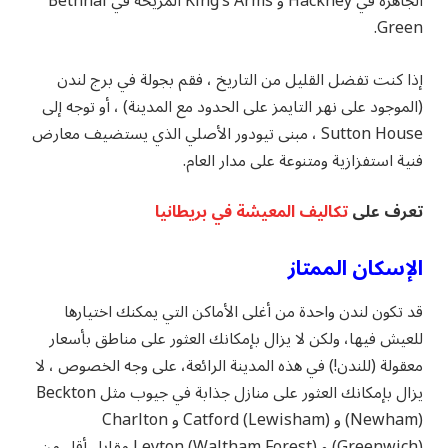
الجاهزة في Hackney و King’s Arms المريحة في Bethnal
Green.
إذا كنت تفضل القليل من التاريخ ، فقم بجولة في برج لندن
(الموجود على نهر التايمز على الحدود مع المدينة) ، أو توجه إلى
Sutton House ، مبنى تيودور الأصلي الذي يستضيف معارض
فنية استفزازية ومتنوعة على مدار العام.
تعرف على
تكاليف المعيشة في بريطانيا
الإسكان الممتاز
قد تكون لندن واحدة من أغلى الأماكن التي يمكنك اختيارها
للعيش فيها، ولكن لا يزال بإمكانك العثور على مناطق بأسعار
معقولة (للندن!) في هذه المدينة الرائعة، على وجه الخصوص ، لا
يزال بإمكانك العثور على منازل جذابة في جيوب مثل Beckton
(Newham) و Catford (Lewisham) و Charlton
(Greenwich) و Leyton (Waltham Forest) مقابل أقل من