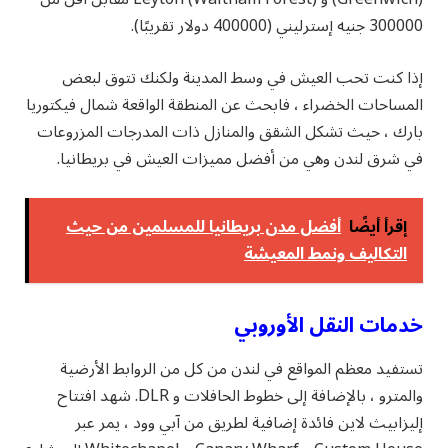
300000 جنيه إسترليني (400000 دولار تقريبًا).
إذا كنت تحب العيش في وسط المدينة ولكنك تتوق لبعض
المساحات الخضراء ، فابحث عن المنطقة الواقعة شمال فيكتوريا
بارك ، حيث تشكل الشقق والمنازل ذات المدرجات المزروعات
في شرق لندن وهي من أفضل مميزات العيش في بريطانيا.
إقرأ أيضًا
أفضل مدن بريطانيا للمسلمين من حيث
التكاليف ونمط المعيشة
خدمات النقل الأوروبي
تستفيد معظم المواقع في لندن من كل من الروابط الأرضية
والمترو ، بالإضافة إلى خطوط الحافلات و DLR. شهد افتتاح
إليزابيث لاين فائدة إضافية لطريق من آبي وود ، يمر عبر