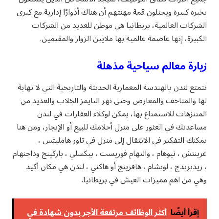
بخبرة كبيرة ويحتلون قمة مهنتهم أن هناك أدوارًا إدارية مع كبرى
الشركات العالمية، بريطانيا هي موطن للعديد من الشركات
الكبيرة، إنها عاصمة عالمية بها ملايين الزوار والمقيمين.
زيارة معالم سياحية مذهلة
تتمتع لندن بالهندسة المعمارية الحديثة والتاريخية التي لا نهاية
لها والمتاحف والمعارض وحتى نهر التايمز الخلاب والعديد من
المتنزهات للاستمتاع بها، يمكن لوكلاء العقارات في لندن
مساعدتك في العثور على منزل أحلامك للبيع أو الإيجار، ومن هنا
يمكنك التفكير في الانتقال إلى منزل في تاور هامليتس ،
غرينتش ، نيوهام ، والتهام فوريست ، بيكسلي ، باركينج وداجنهام
، ريدبريدج ، لويشام ، هافرينج أو هاكني ، لندن هي مكان أكيد
وهي من اهم مميزات العيش في بريطانيا.
إقرأ أيضًا
أكثر الوظائف مرتفعة الأجر بدون شهادة في