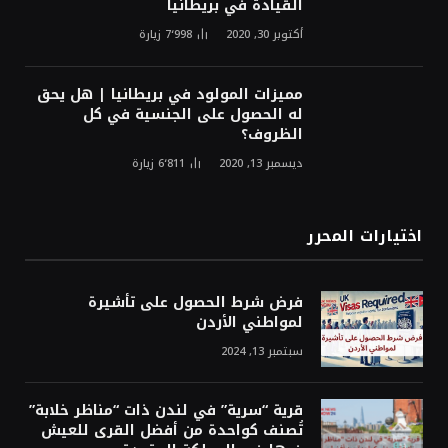
القيادة في بريطانيا
أكتوبر 30, 2020
7٬998
زيارة
مميزات المولود في بريطانيا | هل يحق
له الحصول على الجنسية في كل
الظروف؟
ديسمبر 13, 2020
6٬811
زيارة
اختيارات المحرر
فرض شرط الحصول على تأشيرة
لمواطني الأردن
سبتمبر 13, 2024
قرية “سرية” في لندن ذات “مناظر خلابة”
تُصنف كواحدة من أفضل القرى للعيش