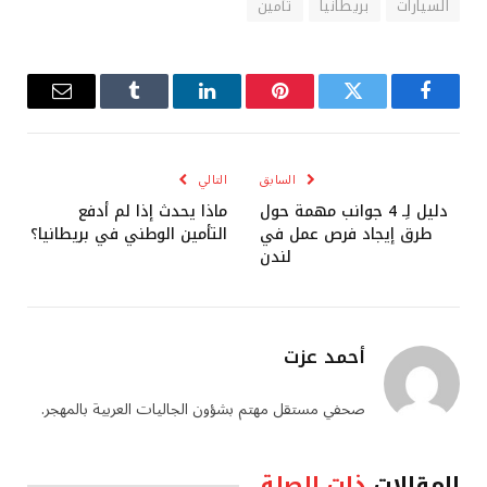
السيارات
بريطانيا
تأمين
فيسبوك
تويتر
بينتيريست
لينكدإن
Tumblr
البريد
الإلكترو
السابق
التالي
دليل لِـ 4 جوانب مهمة حول
ماذا يحدث إذا لم أدفع
طرق إيجاد فرص عمل في
التأمين الوطني في بريطانيا؟
لندن
أحمد عزت
صحفي مستقل مهتم بشؤون الجاليات العربية بالمهجر.
المقالات
ذات الصلة