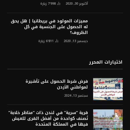
أكتوبر 30, 2020
7٬998
زيارة
مميزات المولود في بريطانيا | هل يحق
له الحصول على الجنسية في كل
الظروف؟
ديسمبر 13, 2020
6٬811
زيارة
اختيارات المحرر
فرض شرط الحصول على تأشيرة
لمواطني الأردن
سبتمبر 13, 2024
قرية “سرية” في لندن ذات “مناظر خلابة”
تُصنف كواحدة من أفضل القرى للعيش
فيها في المملكة المتحدة