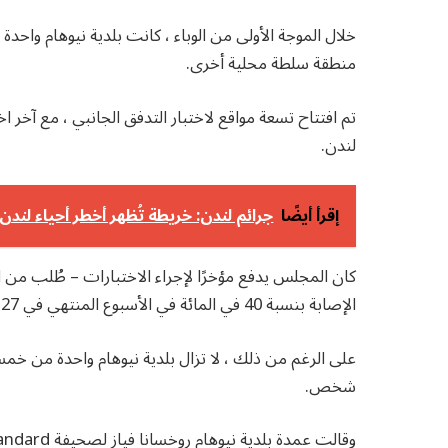
خلال الموجة الأولى من الوباء ، كانت بلدية نيوهام واح
منطقة سلطة محلية أخرى.
لندن.
إقرأ أيضًا
جرائم لندن: خريطة تُظهر أخطر أحياء لندن في 
كان المجلس يدفع مؤخرًا لإجراء الاختبارات – طُلب من
الإصابة بنسبة 40 في المائة في الأسبوع المنتهي في 27 يناير.
شخص.