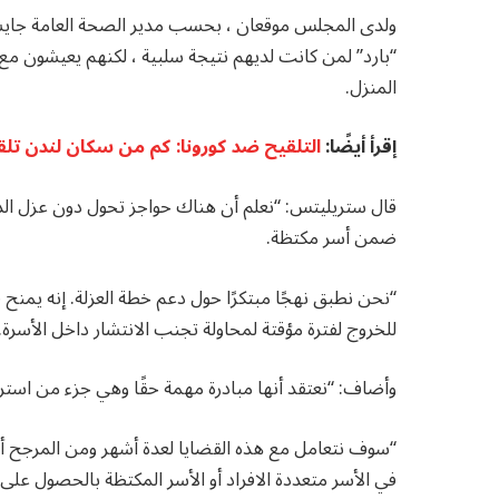
ولدى المجلس موقعان ، بحسب مدير الصحة العامة جايسو
“بارد” لمن كانت لديهم نتيجة سلبية ، لكنهم يعيشو
المنزل.
إقرأ أيضًا:
التلقيح ضد كورونا: كم من سكان لندن تلقى
قال ستريليتس: “نعلم أن هناك حواجز تحول دون عزل الذ
ضمن أسر مكتظة.
“نحن نطبق نهجًا مبتكرًا حول دعم خطة العزلة. إنه يمنح 
للخروج لفترة مؤقتة لمحاولة تجنب الانتشار داخل الأسرة.
وأضاف: “نعتقد أنها مبادرة مهمة حقًا وهي جزء من استرا
“سوف نتعامل مع هذه القضايا لعدة أشهر ومن المرجح أن
في الأسر متعددة الافراد أو الأسر المكتظة بالحصول على خ