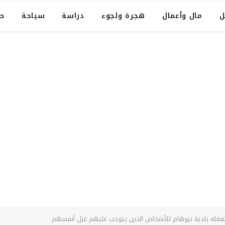
ل
مال وأعمال
هجرة ولجوء
دراسة
سياحة
ص
تفعله بلدية نيوهام للأشخاص الذين يتوجب عليهم عزل أنفسهم