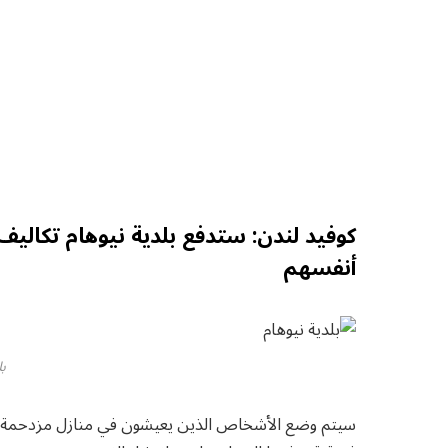
كوفيد لندن: ستدفع بلدية نيوهام تكالي
أنفسهم
بل