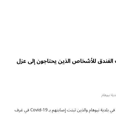
ف الفندق للأشخاص الذين يحتاجون إلى عزل
دية نيوهام
سيتم وضع الأشخاص الذين يعيشون في منازل مزدحمة في بلدية نيوهام والذين ثبتت إصابتهم بـ Covid-19 في غرف