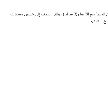
أصبح مجلس نيوهام أول سلطة محلية في البلاد تعلن عن الخطة يوم الأربعاء (3 فبراير) ، والتي تهدف إلى خفض معدلات
نج ستاندرد.