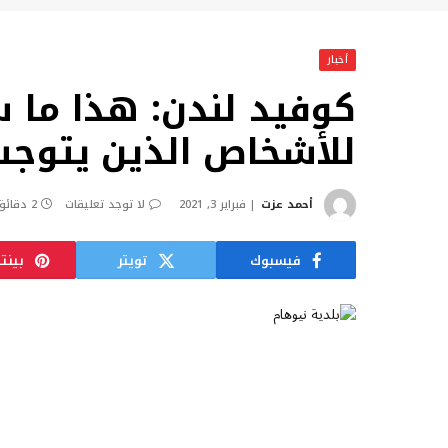
أخبار
كوفيد لندن: هذا ما س
للأشخاص الذين يتوج
أحمد عزت
فبراير 3, 2021
لا توجد تعليقات
2 دقائق
فيسبوك
تويتر
بينت