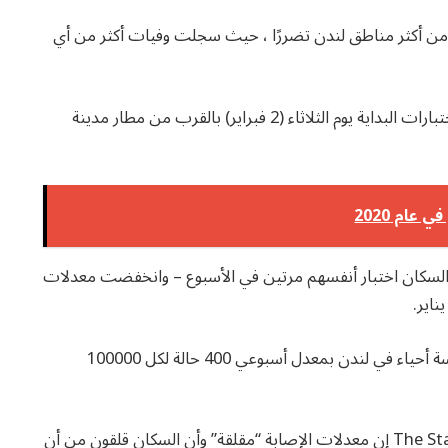
دة من أكثر مناطق لندن تضررًا ، حيث سجلت وفيات أكثر من أي
تم افتتاح تسعة مواقع لاختبار التدفق الجانبي ، مع آخر اختبارات البداية يوم الثلاثاء (2 فبراير) بالقرب من مطار مدينة
عام 2020
 السكان اختبار أنفسهم مرتين في الأسبوع – وانخفضت معدلات
على الرغم من ذلك ، لا تزال بلدية نيوهام واحدة من خمسة أحياء في لندن بمعدل أسبوعي 400 حالة لكل 100000
وقالت عمدة بلدية نيوهام روخسانا فياز لصحيفة The Standard إن معدلات الإصابة “مقلقة” وأن السكان قلقون من أن