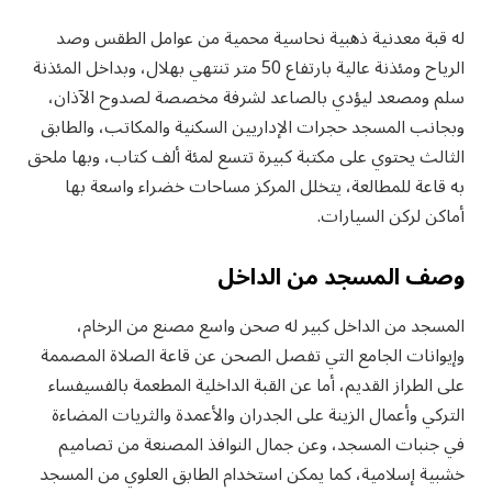
له قبة معدنية ذهبية نحاسية محمية من عوامل الطقس وصد
الرياح ومئذنة عالية بارتفاع 50 متر تنتهي بهلال، وبداخل المئذنة
سلم ومصعد ليؤدي بالصاعد لشرفة مخصصة لصدوح الآذان،
وبجانب المسجد حجرات الإداريين السكنية والمكاتب، والطابق
الثالث يحتوي على مكتبة كبيرة تتسع لمئة ألف كتاب، وبها ملحق
به قاعة للمطالعة، يتخلل المركز مساحات خضراء واسعة بها
أماكن لركن السيارات.
وصف المسجد من الداخل
المسجد من الداخل كبير له صحن واسع مصنع من الرخام،
وإيوانات الجامع التي تفصل الصحن عن قاعة الصلاة المصممة
على الطراز القديم، أما عن القبة الداخلية المطعمة بالفسيفساء
التركي وأعمال الزينة على الجدران والأعمدة والثريات المضاءة
في جنبات المسجد، وعن جمال النوافذ المصنعة من تصاميم
خشبية إسلامية، كما يمكن استخدام الطابق العلوي من المسجد