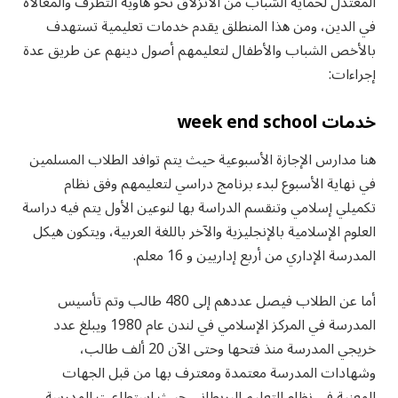
المعتدل لحماية الشباب من الانزلاق نحو هاوية التطرف والمغالاة
في الدين، ومن هذا المنطلق يقدم خدمات تعليمية تستهدف
بالأخص الشباب والأطفال لتعليمهم أصول دينهم عن طريق عدة
إجراءات:
خدمات week end school
هنا مدارس الإجازة الأسبوعية حيث يتم توافد الطلاب المسلمين
في نهاية الأسبوع لبدء برنامج دراسي لتعليمهم وفق نظام
تكميلي إسلامي وتنقسم الدراسة بها لنوعين الأول يتم فيه دراسة
العلوم الإسلامية بالإنجليزية والآخر باللغة العربية، ويتكون هيكل
المدرسة الإداري من أربع إداريين و 16 معلم.
أما عن الطلاب فيصل عددهم إلى 480 طالب وتم تأسيس
المدرسة في المركز الإسلامي في لندن عام 1980 ويبلغ عدد
خريجي المدرسة منذ فتحها وحتى الآن 20 ألف طالب،
وشهادات المدرسة معتمدة ومعترف بها من قبل الجهات
المعنية في نظام التعليم البريطاني حيث استطاعت المدرسة