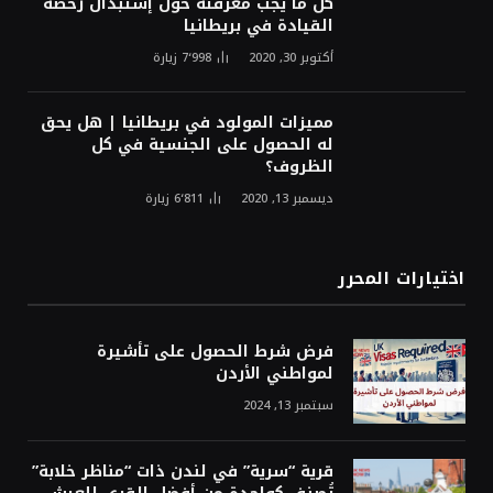
كل ما يجب معرفته حول إستبدال رخصة
القيادة في بريطانيا
أكتوبر 30, 2020
7٬998
زيارة
مميزات المولود في بريطانيا | هل يحق
له الحصول على الجنسية في كل
الظروف؟
ديسمبر 13, 2020
6٬811
زيارة
اختيارات المحرر
فرض شرط الحصول على تأشيرة
لمواطني الأردن
سبتمبر 13, 2024
قرية “سرية” في لندن ذات “مناظر خلابة”