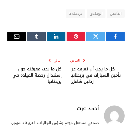
التأمين
الوطني
بريطانيا
فيسبوك
تويتر
بينتيريست
لينكدإن
Tumblr
البريد
الإلكترو
السابق
التالي
كل ما يجب أن تعرفه عن
كل ما يجب معرفته حول
تأمين السيارات في بريطانيا
إستبدال رخصة القيادة في
[دليل شامل]
بريطانيا
أحمد عزت
صحفي مستقل مهتم بشؤون الجاليات العربية بالمهجر.