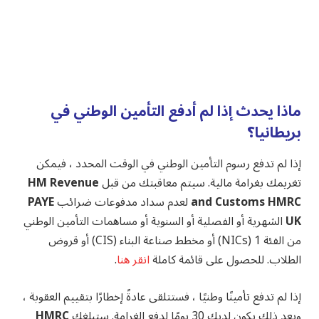
ماذا يحدث إذا لم أدفع التأمين الوطني في
بريطانيا؟
إذا لم تدفع رسوم التأمين الوطني في الوقت المحدد ، فيمكن
تغريمك بغرامة مالية. سيتم معاقبتك من قبل
HM Revenue
and Customs HMRC
لعدم سداد مدفوعات ضرائب
PAYE
UK
الشهرية أو الفصلية أو السنوية أو مساهمات التأمين الوطني
من الفئة 1 (NICs) أو مخطط صناعة البناء (CIS) أو قروض
الطلاب. للحصول على قائمة كاملة
انقر هنا
.
إذا لم تدفع تأمينًا وطنيًا ، فستتلقى عادةً إخطارًا بتقييم العقوبة ،
وبعد ذلك يكون لديك 30 يومًا لدفع الغرامة. ستبلغك
HMRC