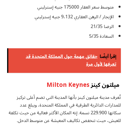
متوسط ​​سعر العقار 175000 جنيه إسترليني
الإيجار / الرهن العقاري 9،132 جنيه إسترليني
الرضا 21/35
السعادة 5/35
إقرأ أيضًا
حقائق مهمة حول المملكة المتحدة قد
تعرفها لأول مرة
ميلتون كينز
Milton Keynes
تُعرف مدينة ميلتون كينز بأنها المدينة التي تضم أعلى تركيز
للمدارات الدائرية الطرقية في المملكة المتحدة، ويبلغ عدد
سكانها 229.900 نسمة. إنه المكان الأكثر فعالية من حيث تكلفة
للعيش، حيث تنخفض تكاليف المعيشة عن متوسط ​​الدخل.