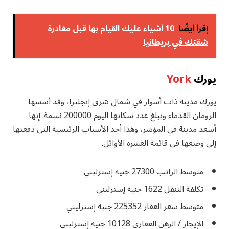
إقرأ أيضًا
10 أشياء عليك القيام بها قبل مغادرة
شقتك في بريطانيا
يورك
York
يورك مدينة ذات أسوار في شمال شرق إنجلترا، وقد أسسها
الرومان القدماء ويبلغ عدد سكانها اليوم 200000 نسمة. إنها
أسعد مدينة في المؤشر، وهذا أحد الأسباب الرئيسية التي دفعتها
إلى وضعها في قائمة العشرة الأوائل.
متوسط ​​الراتب 27300 جنيه إسترليني
تكلفة التنقل 1622 جنيه إسترليني
متوسط ​​سعر العقار 225352 جنيه إسترليني
الإيجار / الرهن العقاري 10128 جنيه إسترليني