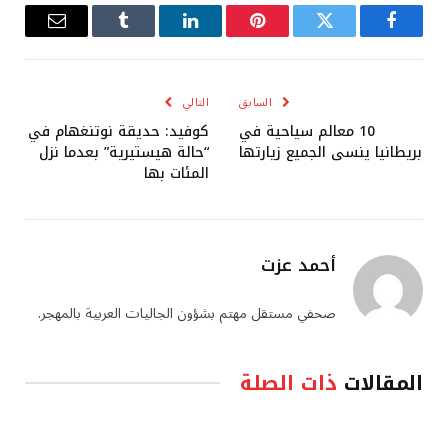
فيسبوك
تويتر
بينتيريست
لينكدإن
Tumblr
البريد
الإلكترو
السابق
التالي
10 معالم سياحية في
كوفيد: حديقة نوتنغهام في
بريطانيا ينسى الجميع زيارتها
“حالة هيستيرية” بعدما نزل
المئات بها
أحمد عزت
صحفي مستقل مهتم بشؤون الجاليات العربية بالمهجر.
المقالات
ذات الصلة