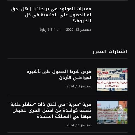
مميزات المولود في بريطانيا | هل يحق
له الحصول على الجنسية في كل
الظروف؟
ديسمبر 13, 2020
6٬811
زيارة
اختيارات المحرر
فرض شرط الحصول على تأشيرة
لمواطني الأردن
سبتمبر 13, 2024
قرية “سرية” في لندن ذات “مناظر خلابة”
تُصنف كواحدة من أفضل القرى للعيش
فيها في المملكة المتحدة
سبتمبر 11, 2024