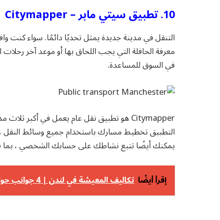
10. تطبيق سيتي مابر – Citymapper
التنقل في مدينة جديدة يمثل تحديًا دائمًا. سواء كنت وافد
معرفة الحافلة التي يجب اللحاق بها أو موعد آخر رحلات
في السوق للمساعدة.
Citymapper هو تطبيق نقل عام يعمل في أكبر ث
التطبيق تخطيط مسارك باستخدام جميع وسائط النقل ، م
يمكنك أيضًا تتبع نشاطك على حسابك الشخصي ، بما في
إقرأ أيضًا
تكاليف المعيشة في لندن | 4 جوانب حول العيش وتكلفته في مدينة الضباب البريطانية