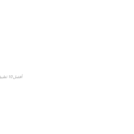
أفضل 10 تطبيقات لابد منها في بريطانيا