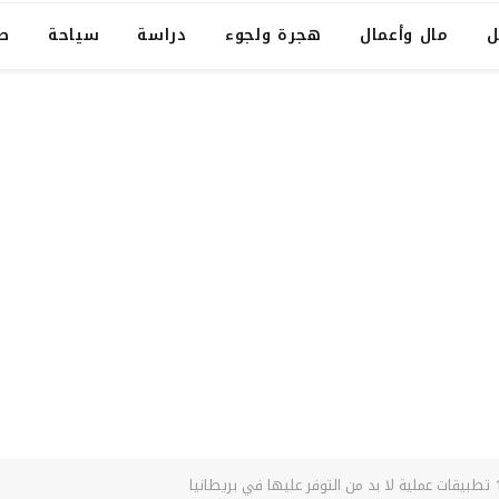
ل
مال وأعمال
هجرة ولجوء
دراسة
سياحة
ص