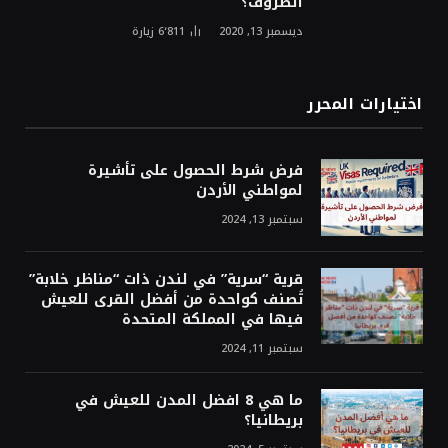
الظروف؟
ديسمبر 13, 2020
6٬811
زيارة
اختيارات المحرر
فرض شرط الحصول على تأشيرة
لمواطني الأردن
سبتمبر 13, 2024
قرية “سرية” في لندن ذات “مناظر خلابة”
تُصنف كواحدة من أفضل القرى للعيش
فيها في المملكة المتحدة
سبتمبر 11, 2024
ما هي 8 افضل المدن للعيش في
بريطانيا؟