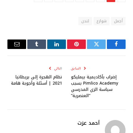
أجمل
شوارع
لندن
فيسبوك
تويتر
بينتيريست
لينكدإن
Tumblr
البريد
الإلكترو
السابق
التالي
إضراب بأكاديمية بيمليكو
نظام الهجرة إلى بريطانيا
Pimlico Academy بسبب
2021 | أسئلة وأجوبة هامة
سياسة الزي المدرسي
“العنصرية”
أحمد عزت